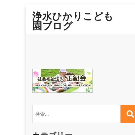
Skip
浄水ひかりこども
to
content
園ブログ
検
索: