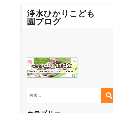
Skip
浄水ひかりこども
to
content
園ブログ
検
索: