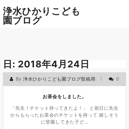
Skip
浄水ひかりこども
to
content
園ブログ
日:
2018年4月24日
By
浄水ひかりこども園ブログ投稿用
0
お茶会をしました。
「先生！チケット持ってきたよ！」 と前日に先生
からもらったお茶会のチケットを持って 嬉しそう
に登園してきた子ど…