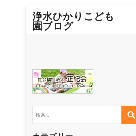
Skip
浄水ひかりこども
to
content
園ブログ
検
索: